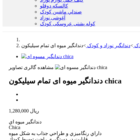
كالسكه دوقلو
صندلي ماشين کودک
آغوشی نوزاد
کوله پشتی عروسکی کودک
ودک
>
دندانگیر نوزاد و کودک
>
مشاهده گالری تصاویر
دندانگیر میوه ای تمام سیلیکون chica
1,280,000 ریال
دندانگير ميوه اي
Chica
داراي رنگاميزي و طراحي جذاب به شكل ميوه
قابليت در دستگيري راحت توسط كودك