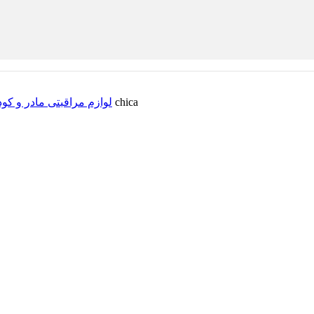
دندانگیر میوه ای تمام سیلیکون chica
لوازم مراقبتی مادر و ک