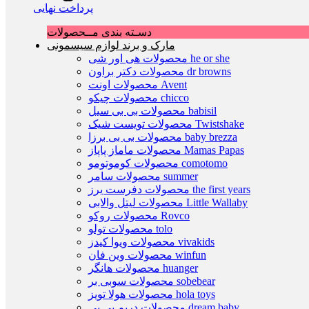
پرداخت نهایی
دسـته بندی مــحصولات
مارک و برند لوازم سیسمونی
محصولات هی اور شی he or she
محصولات دکتر براون dr browns
محصولات اونت Avent
محصولات چیکو chicco
محصولات بی بی سیل babisil
محصولات تویست شیک Twistshake
محصولات بی بی برزا baby brezza
محصولات ماماز پاپاز Mamas Papas
محصولات کوموتومو comotomo
محصولات سامر summer
محصولات دفرست یرز the first years
محصولات لیتل والابی Little Wallaby
محصولات روکو Rovco
محصولات تولو tolo
محصولات ویوا کیدز vivakids
محصولات وین فان winfun
محصولات هانگر huanger
محصولات سوبی بر sobebear
محصولات هولا تویز hola toys
محصولات دریم بی بی dream baby