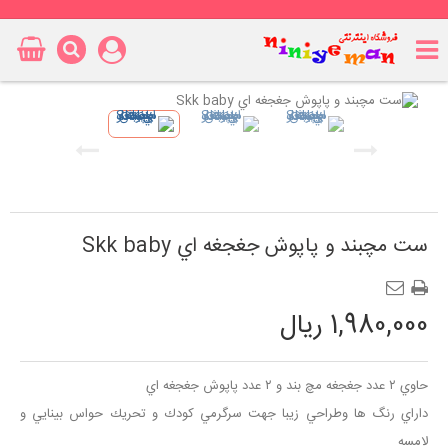
ست مچبند و پاپوش جغجغه اي Skk baby
1,980,000 ریال
حاوي ٢ عدد جغجغه مچ بند و ٢ عدد پاپوش جغجغه اي
داراي رنگ ها وطراحي زيبا جهت سرگرمي كودك و تحريك حواس بينايي و
لامسه