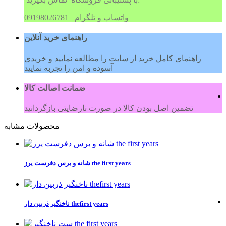
09198026781 واتساپ و تلگرام
راهنمای خرید آنلاین
راهنمای کامل خرید از سایت را مطالعه نمایید و خریدی
آسوده و امن را تجربه نمایید
ضمانت اصالت کالا
تضمین اصل بودن کالا در صورت نارضایتی بازگردانید
محصولات مشابه
شانه و برس دفرست یرز the first years
ناخنگیر ذربین دار thefirst years