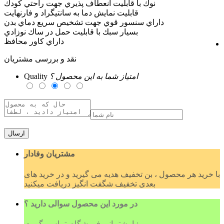
نوك با قابليت انعطاف پذيري جهت راحتي كودك
قابليت نمايش دما به سانتيگراد و فارنهايت
داراي سنسور قوي جهت تشخيص سريع دماي بدن
بسيار سبك با قابليت حمل در ساك نوزادي
داراي كاور محافظ
نقد و بررسی مشتریان
امتیاز شما به این محصول ؟
Quality
ارسال
مشتریان وفادار
با خرید هر محصول ، بن تخفیف هدیه می گیرید و در خرید های
بعدی تخفیف شگفت انگیز دریافت میکنید
در مورد این محصول سوالی دارید ؟
با پشتیبانی فروشگاه تماس بگیرید: