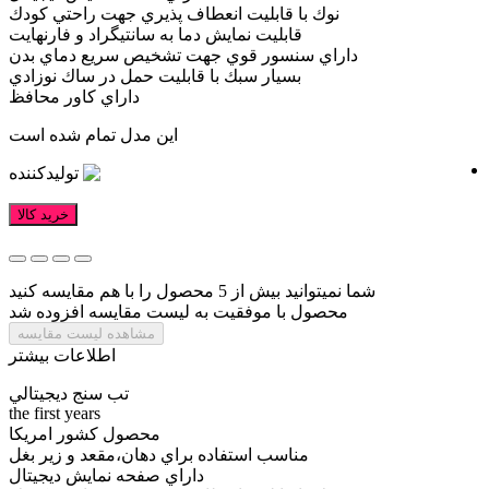
نوك با قابليت انعطاف پذيري جهت راحتي كودك
قابليت نمايش دما به سانتيگراد و فارنهايت
داراي سنسور قوي جهت تشخيص سريع دماي بدن
بسيار سبك با قابليت حمل در ساك نوزادي
داراي كاور محافظ
این مدل تمام شده است
تولیدکننده
خرید کالا
شما نمیتوانید بیش از 5 محصول را با هم مقایسه کنید
محصول با موفقیت به لیست مقایسه افزوده شد
مشاهده لیست مقایسه
اطلاعات بیشتر
تب سنج ديجيتالي
the first years
محصول كشور امريكا
مناسب استفاده براي دهان،مقعد و زير بغل
داراي صفحه نمايش ديجيتال