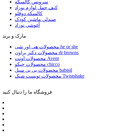
سرويس كالسكه
كيف حمل لوازم نوزاد
كالسكه دوقلو
صندلي ماشين کودک
آغوشی نوزاد
مارک و برند
محصولات هی اور شی he or she
محصولات دکتر براون dr browns
محصولات اونت Avent
محصولات چیکو chicco
محصولات بی بی سیل babisil
محصولات تویست شیک Twistshake
فروشگاه ما را دنبال کنید