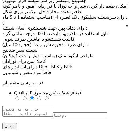
چسبیده (میکسر زیر سر شیشه قرار میگیرد)
امکان طعم دار کردن شیر و آب نوزاد با قراردادن میوه و یا هر گونه
طعم دهنده مجاز داخل میکسر توری شکل
دارای سرشیشه سیلیکونی تک قطره ای (مناسب استفاده 1 تا 5 ماه
)
دارای دهانه پهن جهت شستشوی آسان شیشه
قابل استفاده در ماکرویو نهایت دما 100 درجه سانتی گراد
قابلیت شستشو با ماشین ظرف شویی
دارای ظرف ذخیره شیر و غذا (حجم 100 میل)
شیشه شیر ضدنفخ
طراحی ارگونومیک (مناسب حمل راحت کودکان)
کاملا ایمن برای نوزادان
دارای استاندار های BPA، BPS و BPF
فاقد مواد مضر و شیمیایی
نقد و بررسی مشتریان
امتیاز شما به این محصول ؟
Quality
ارسال