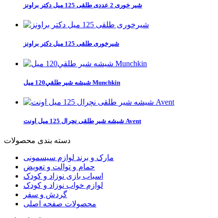
شیر خوری 2 عددی طلقی 125 میل دکتر براونز
شیرخوری طلقی 125 میل دکتر براونز
شيشه شير طلقي120 ميل Munchkin
شیشه شیر طلقی نچرال 125 میل اونت Avent
دسته بندی محصولات
مارک و برند لوازم سیسمونی
حمام و توالت و تعویض
اسباب بازی نوزاد و کودک
لوازم خواب نوزاد و کودک
گردش و سفر
محصولات صفحه اصلی