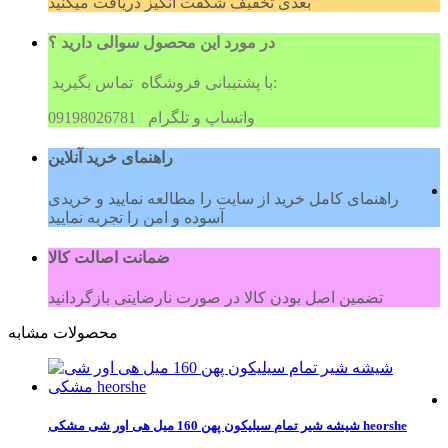
بعدی تخفیف شگفت انگیز دریافت میکنید
در مورد این محصول سوالی دارید ؟
با پشتیبانی فروشگاه تماس بگیرید:
09198026781 واتساپ و تلگرام
راهنمای خرید آنلاین
راهنمای کامل خرید از سایت را مطالعه نمایید و خریدی
آسوده و امن را تجربه نمایید
ضمانت اصالت کالا
تضمین اصل بودن کالا در صورت نارضایتی بازگردانید
محصولات مشابه
شیشه شیر تمام سیلیکون پهن 160 میل هی اور شی مشکی heorshe