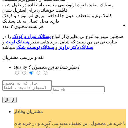
پستانك سفيد با نوك ارتودنسی مناسب استفاده در طول شب
قابلیت جوشاندن برای استریل شدن
کاملا نرم و منعطف بدون جا انداختن بروی لپ نوزاد و کودک
داری محل اتصال به بند پستانک
هر بسته محتوی ۲ عدد
همچنین میتوانید تنوع بی نظیری از انواع
پستانک نوزاد و کودک
را در
سایت نی نی من ببینید که شامل برند هایی نظیر
پستانک اونت
و
پستانک دکتر براونز
و
پستانک تویست شیک
میباشد
نقد و بررسی مشتریان
امتیاز شما به این محصول ؟
Quality
ارسال
مشتریان وفادار
با خرید هر محصول ، بن تخفیف هدیه می گیرید و در خرید های