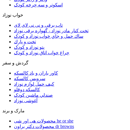
اسکوتر و سه چرخه کودک
خواب نوزاد
تاب برقی و نی نی لای لای
تخت كنار مادر نوزاد - گهواره برقی نوزاد
ساك حمل و جاي خواب نوزاد و کودک
تخت و پارك
پتو نوزاد و کودک
چراغ خواب اتاق نوزاد و کودک
گردش و سفر
کاور باران و باد کالسکه
سرويس كالسكه
كيف حمل لوازم نوزاد
كالسكه دوقلو
صندلي ماشين کودک
آغوشی نوزاد
مارک و برند
محصولات هی اور شی he or she
محصولات دکتر براون dr browns