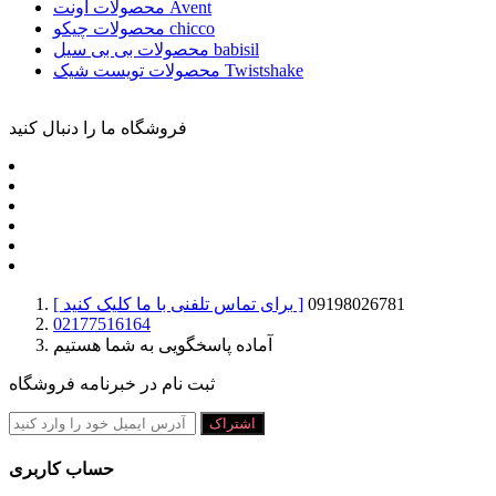
محصولات اونت Avent
محصولات چیکو chicco
محصولات بی بی سیل babisil
محصولات تویست شیک Twistshake
فروشگاه ما را دنبال کنید
09198026781
[ برای تماس تلفنی با ما کلیک کنید ]
02177516164
آماده پاسخگویی به شما هستیم
ثبت نام در خبرنامه فروشگاه
اشتراک
حساب کاربری