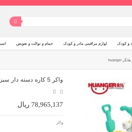
د و کودک
لوازم مراقبتی مادر و کودک
حمام و توالت و تعویض
اسبا
واكر 5 كاره دسته دار سبز هانگر huanger
78,965,137 ریال
واكر