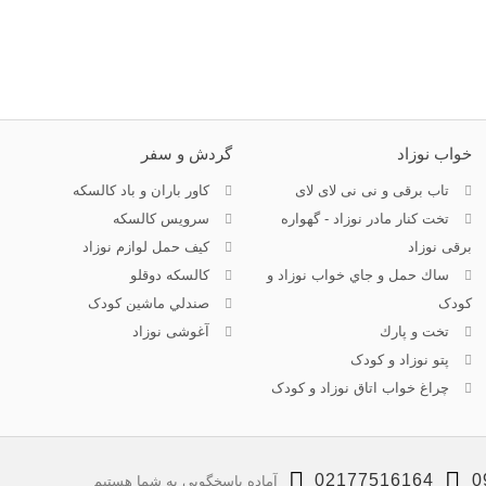
خواب نوزاد
گردش و سفر
تاب برقی و نی نی لای لای
کاور باران و باد کالسکه
تخت كنار مادر نوزاد - گهواره
سرويس كالسكه
برقی نوزاد
كيف حمل لوازم نوزاد
ساك حمل و جاي خواب نوزاد و
كالسكه دوقلو
کودک
صندلي ماشين کودک
تخت و پارك
آغوشی نوزاد
پتو نوزاد و کودک
چراغ خواب اتاق نوزاد و کودک
02177516164
0
آماده پاسخگویی به شما هستیم