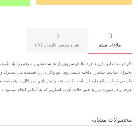
اطلاعات بیشتر
نقد و بررسی کاربران ( 0 )
دختران جذابيت بيشتري داشته باشد. روي اين واكر داراي قسمت هاي متحرك و مو
چرخه و در صورت نیاز با تغییر حالت آن به اسکوتر كه به آساني انجام ميشود تا سن ٦ سالگي از آن استفاده كرد. قابلیت تنظیم ارتفاع دسته واکر قابلیت تنظیم سرعت حرکت( ترمز دار) فاقد لبه های ت
محصولات مشابه