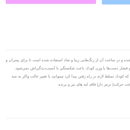
ست. اين واكر مانند يك ماشين بازی طراحي شده و در ساخت آن از رنگ‌هايی زيبا و شاد استفاده شده است تا براي پسران و
د و فشار دست‌ها يا وزن كودك باعث شكستگي يا آسيب‌ديدگي‌اش نمي‌شود.
پ های رنگی. و در زمان حدود ۹ تا ۱۲ ماهگی به عنوان واکر و بعد از آن زماني كه كودك تسلط لازم در راه رفتن پيدا كرد ميتوانيد با تغيير حالت واكر به سه