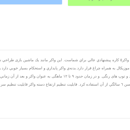
اگر دوست داريد فرزند خردسالتان سريع‌تر از همسالانش، راه رفتن را ياد بگيرد، واكر٥ کاره پيشنهادي عالي براي شما
زيكال به همراه چراغ قرار دارد.بدنه‌ي واكر پايداري و استحكام بسيار خوبي دار
طراحي كه اين واكر دارد اين است كه به عنوان میز بازی موزیکال به همراه سبد و تو‌
یز و برنده