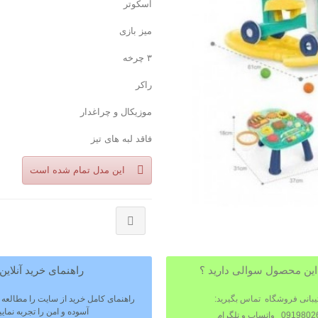
اسكوتر
ميز بازی
۳ چرخه
راکر
موزیکال و چراغدار
فاقد لبه های تیز
این مدل تمام شده است
این محصول سوالی دارید ؟
راهنمای خرید آنلاین
یبانی فروشگاه تماس بگیرید:
راهنمای کامل خرید از سایت را مطالعه ن
آسوده و امن را تجربه نمایی
09 واتساپ و تلگرام