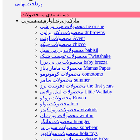
پرداخت نهایی
دسـته بندی مــحصولات
مارک و برند لوازم سیسمونی
محصولات هی اور شی he or she
محصولات دکتر براون dr browns
محصولات اونت Avent
محصولات چیکو chicco
محصولات بی بی سیل babisil
محصولات تویست شیک Twistshake
محصولات بی بی برزا baby brezza
محصولات ماماز پاپاز Mamas Papas
محصولات کوموتومو comotomo
محصولات سامر summer
محصولات دفرست یرز the first years
محصولات لیتل والابی Little Wallaby
محصولات روکو Rovco
محصولات تولو tolo
محصولات ویوا کیدز vivakids
محصولات وین فان winfun
محصولات هانگر huanger
محصولات سوبی بر sobebear
محصولات هولا تویز hola toys
محصولات دریم بی بی dream baby