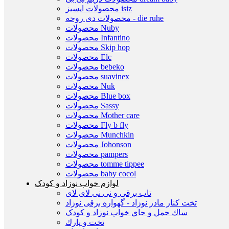
محصولات ایسیز isiz
محصولات دی روحه - die ruhe
محصولات Nuby
محصولات Infantino
محصولات Skip hop
محصولات Elc
محصولات bebeko
محصولات suavinex
محصولات Nuk
محصولات Blue box
محصولات Sassy
محصولات Mother care
محصولات Fly b fly
محصولات Munchkin
محصولات Johonson
محصولات pampers
محصولات tomme tippee
محصولات baby cocol
لوازم خواب نوزاد و کودک
تاب برقی و نی نی لای لای
تخت كنار مادر نوزاد - گهواره برقی نوزاد
ساك حمل و جاي خواب نوزاد و کودک
تخت و پارك