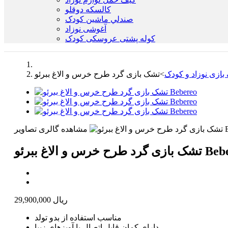
كالسكه دوقلو
صندلي ماشين کودک
آغوشی نوزاد
کوله پشتی عروسکی کودک
بازی نوزاد و کودک
>
مشاهده گالری تصاویر
س و الاغ ببرئو Bebereo
29,900,000 ریال
مناسب استفاده از بدو تولد
دارای کمان قابل اتصال با آویزهای زیبا