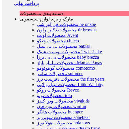
پرداخت نهایی
دسـته بندی مــحصولات
مارک و برند لوازم سیسمونی
محصولات هی اور شی he or she
محصولات دکتر براون dr browns
محصولات اونت Avent
محصولات چیکو chicco
محصولات بی بی سیل babisil
محصولات تویست شیک Twistshake
محصولات بی بی برزا baby brezza
محصولات ماماز پاپاز Mamas Papas
محصولات کوموتومو comotomo
محصولات سامر summer
محصولات دفرست یرز the first years
محصولات لیتل والابی Little Wallaby
محصولات روکو Rovco
محصولات تولو tolo
محصولات ویوا کیدز vivakids
محصولات وین فان winfun
محصولات هانگر huanger
محصولات سوبی بر sobebear
محصولات هولا تویز hola toys
محصولات دریم بی بی dream baby