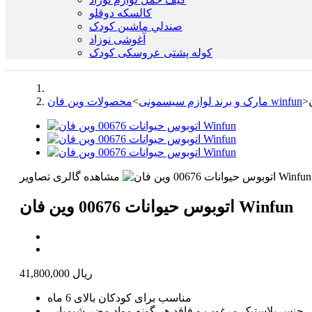
كالسكه دوقلو
صندلي ماشين کودک
آغوشی نوزاد
کوله پشتی عروسکی کودک
>
محصولات وین فان winfun
مارک و برند لوازم سیسمونی
>
مشاهده گالری تصاویر
اتوبوس حیوانات 00676 وین فان Winfun
41,800,000 ریال
مناسب برای کودکان بالای 6 ماه
جنس پلاستیک مرغوب و فاقد هر گونه مواد مضر شیمیایی