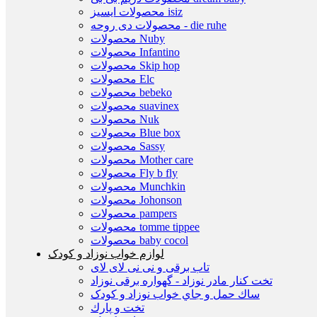
محصولات ایسیز isiz
محصولات دی روحه - die ruhe
محصولات Nuby
محصولات Infantino
محصولات Skip hop
محصولات Elc
محصولات bebeko
محصولات suavinex
محصولات Nuk
محصولات Blue box
محصولات Sassy
محصولات Mother care
محصولات Fly b fly
محصولات Munchkin
محصولات Johonson
محصولات pampers
محصولات tomme tippee
محصولات baby cocol
لوازم خواب نوزاد و کودک
تاب برقی و نی نی لای لای
تخت كنار مادر نوزاد - گهواره برقی نوزاد
ساك حمل و جاي خواب نوزاد و کودک
تخت و پارك