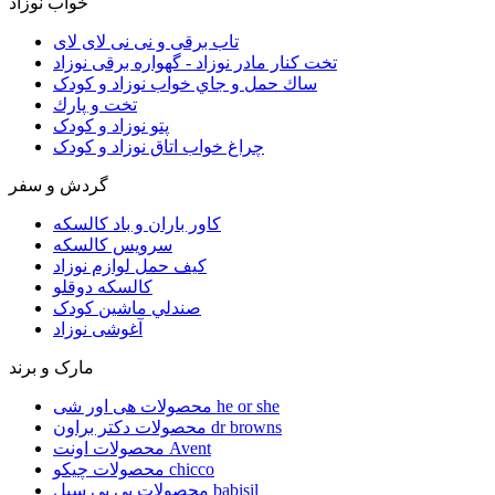
خواب نوزاد
تاب برقی و نی نی لای لای
تخت كنار مادر نوزاد - گهواره برقی نوزاد
ساك حمل و جاي خواب نوزاد و کودک
تخت و پارك
پتو نوزاد و کودک
چراغ خواب اتاق نوزاد و کودک
گردش و سفر
کاور باران و باد کالسکه
سرويس كالسكه
كيف حمل لوازم نوزاد
كالسكه دوقلو
صندلي ماشين کودک
آغوشی نوزاد
مارک و برند
محصولات هی اور شی he or she
محصولات دکتر براون dr browns
محصولات اونت Avent
محصولات چیکو chicco
محصولات بی بی سیل babisil