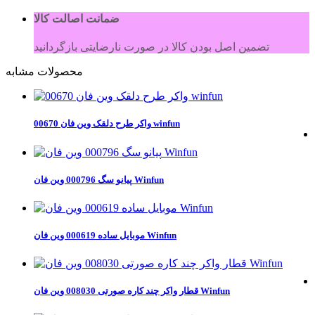
ضمانت اصالت کالا
تضمین اصل بودن کالا در صورت نارضایتی بازگردانید
محصولات مشابه
واکر طرح دلقک وین فان 00670 winfun
پیانو سگ 000796 وین فان Winfun
موبایل ساده 000619 وین فان Winfun
قطار واکر چند کاره صورتی 008030 وین فان Winfun