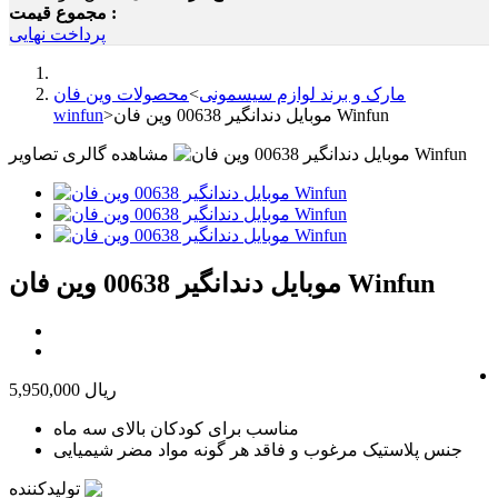
مجموع قیمت :
پرداخت نهایی
مارک و برند لوازم سیسمونی
>
محصولات وین فان
موبایل دندانگیر 00638 وین فان Winfun
>
winfun
مشاهده گالری تصاویر
موبایل دندانگیر 00638 وین فان Winfun
5,950,000 ریال
مناسب برای کودکان بالای سه ماه
جنس پلاستیک مرغوب و فاقد هر گونه مواد مضر شیمیایی
تولیدکننده