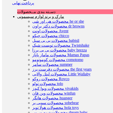
پرداخت نهایی
دسـته بندی مــحصولات
مارک و برند لوازم سیسمونی
محصولات هی اور شی he or she
محصولات دکتر براون dr browns
محصولات اونت Avent
محصولات چیکو chicco
محصولات بی بی سیل babisil
محصولات تویست شیک Twistshake
محصولات بی بی برزا baby brezza
محصولات ماماز پاپاز Mamas Papas
محصولات کوموتومو comotomo
محصولات سامر summer
محصولات دفرست یرز the first years
محصولات لیتل والابی Little Wallaby
محصولات روکو Rovco
محصولات تولو tolo
محصولات ویوا کیدز vivakids
محصولات وین فان winfun
محصولات هانگر huanger
محصولات سوبی بر sobebear
محصولات هولا تویز hola toys
محصولات دریم بی بی dream baby