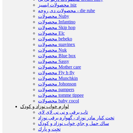
محصولات ایسیز isiz
محصولات دی روحه - die ruhe
محصولات Nuby
محصولات Infantino
محصولات Skip hop
محصولات Elc
محصولات bebeko
محصولات suavinex
محصولات Nuk
محصولات Blue box
محصولات Sassy
محصولات Mother care
محصولات Fly b fly
محصولات Munchkin
محصولات Johonson
محصولات pampers
محصولات tomme tippee
محصولات baby cocol
لوازم خواب نوزاد و کودک
تاب برقی و نی نی لای لای
تخت كنار مادر نوزاد - گهواره برقی نوزاد
ساك حمل و جاي خواب نوزاد و کودک
تخت و پارك