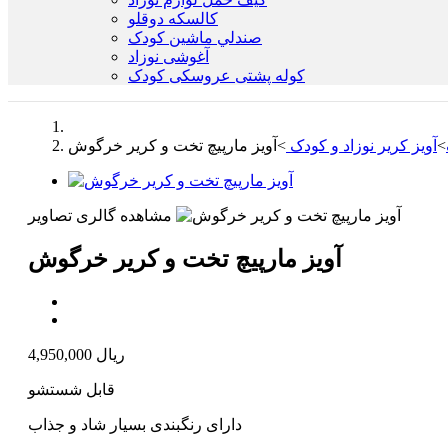
كالسكه دوقلو
صندلي ماشين کودک
آغوشی نوزاد
کوله پشتی عروسکی کودک
>
آویز کریر نوزاد و کودک
>
آویز مارپیچ تخت و کریر خرگوش
مشاهده گالری تصاویر
آویز مارپیچ تخت و کریر خرگوش
4,950,000 ریال
قابل شستشو
دارای رنگبندی بسیار شاد و جذاب