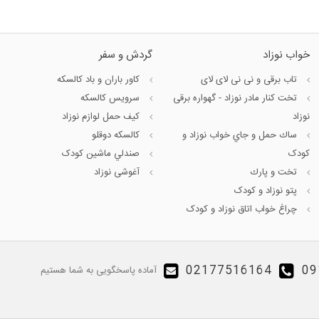
خواب نوزاد
گردش و سفر
تاب برقی و نی نی لای لای
کاور باران و باد کالسکه
تخت كنار مادر نوزاد - گهواره برقی
سرويس كالسكه
نوزاد
كيف حمل لوازم نوزاد
ساك حمل و جاي خواب نوزاد و
كالسكه دوقلو
کودک
صندلي ماشين کودک
تخت و پارك
آغوشی نوزاد
پتو نوزاد و کودک
چراغ خواب اتاق نوزاد و کودک
02177516164
09
آماده پاسخگویی به شما هستیم