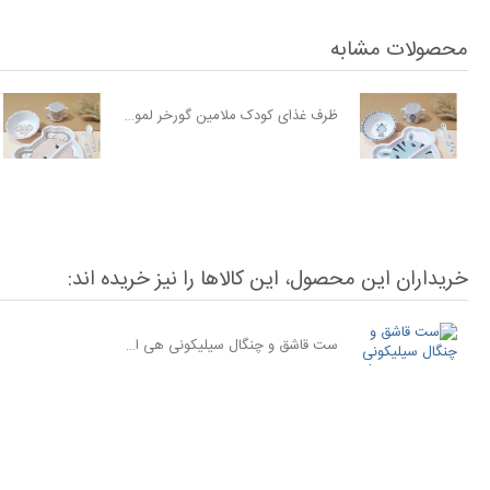
محصولات مشابه
ظرف غذای کودک ملامین گورخر لمون Lemon
خریداران این محصول، این کالاها را نیز خریده اند:
ست قاشق و چنگال سیلیکونی هی اور شی he or she