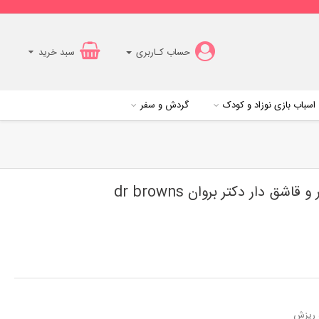
حساب کـاربری
سبد خرید
اسباب بازی نوزاد و کودک
گردش و سفر
 دار دکتر بروان dr browns
د ریزش