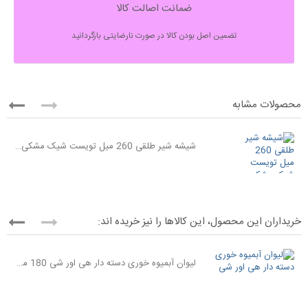
ضمانت اصالت کالا
تضمین اصل بودن کالا در صورت نارضایتی بازگردانید
محصولات مشابه
شیشه شیر طلقی 260 میل تویست شیک مشکی Twistshake
خریداران این محصول، این کالاها را نیز خریده اند:
لیوان آبمیوه خوری دسته دار هی اور شی 180 میل صورتی heorshe