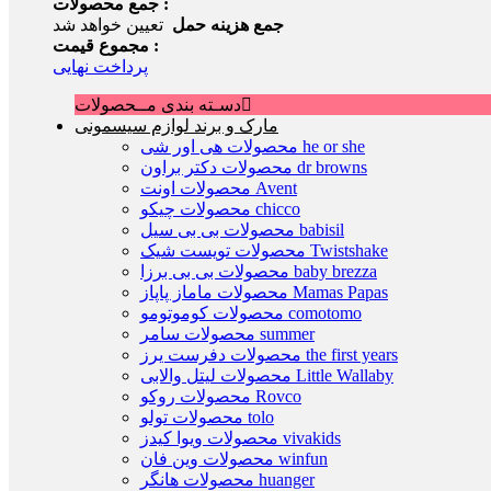
جمع محصولات :
جمع هزینه حمل
تعیین خواهد شد
مجموع قیمت :
پرداخت نهایی
دسـته بندی مــحصولات
مارک و برند لوازم سیسمونی
محصولات هی اور شی he or she
محصولات دکتر براون dr browns
محصولات اونت Avent
محصولات چیکو chicco
محصولات بی بی سیل babisil
محصولات تویست شیک Twistshake
محصولات بی بی برزا baby brezza
محصولات ماماز پاپاز Mamas Papas
محصولات کوموتومو comotomo
محصولات سامر summer
محصولات دفرست یرز the first years
محصولات لیتل والابی Little Wallaby
محصولات روکو Rovco
محصولات تولو tolo
محصولات ویوا کیدز vivakids
محصولات وین فان winfun
محصولات هانگر huanger